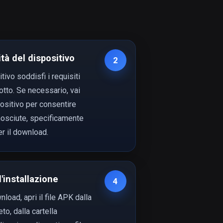
ità del dispositivo
tivo soddisfi i requisiti
sotto. Se necessario, vai
ositivo per consentire
onosciute, specificamente
er il download.
l'installazione
load, apri il file APK dalla
o, dalla cartella