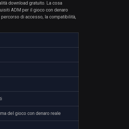
lità download gratuito. La cosa
equisiti ADM per il gioco con denaro
l percorso di accesso, la compatibilità,
i
rima del gioco con denaro reale