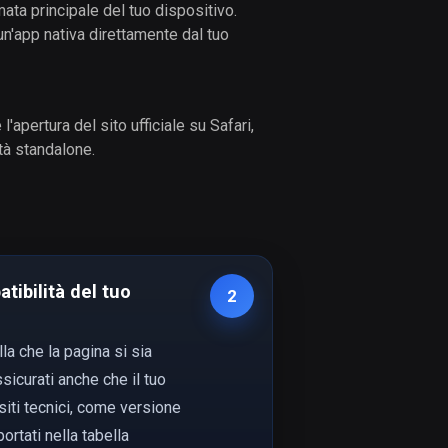
ta principale del tuo dispositivo.
n'app nativa direttamente dal tuo
l'apertura del sito ufficiale su Safari,
tà standalone.
tibilità del tuo
la che la pagina si sia
icurati anche che il tuo
siti tecnici, come versione
portati nella tabella