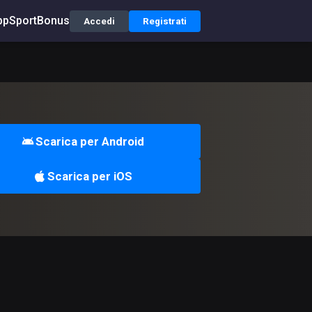
pp
Sport
Bonus
Accedi
Registrati
Scarica per Android
Scarica per iOS