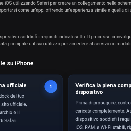
 iOS utilizzando Safari per creare un collegamento nella scherma
ortarsi come un'app, offrendo un'esperienza simile a quella di u
ispositivo soddisfi i requisiti indicati sotto. Il processo coinvolge 
ta principale e il suo utilizzo per accedere al servizio in modali
le su iPhone
na ufficiale
Verifica la piena compa
dispositivo
 dock del tuo
Prima di proseguire, control
sito ufficiale,
caricata completamente. Ass
rchio e il
dispositivo soddisfi i requi
i Safari.
iOS, RAM, e Wi-Fi stabili, ri